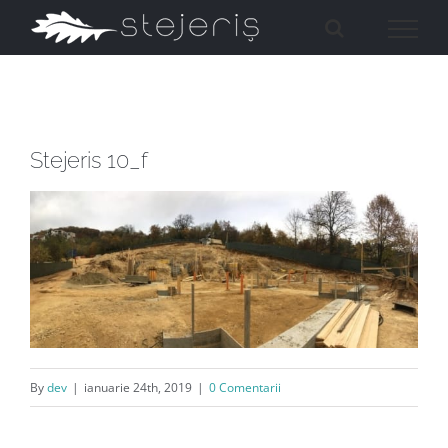
Skip
to
content
Stejeris 10_f
By
dev
|
ianuarie 24th, 2019
|
0 Comentarii