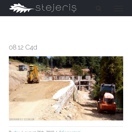
Skip
to
content
08.12 C4d