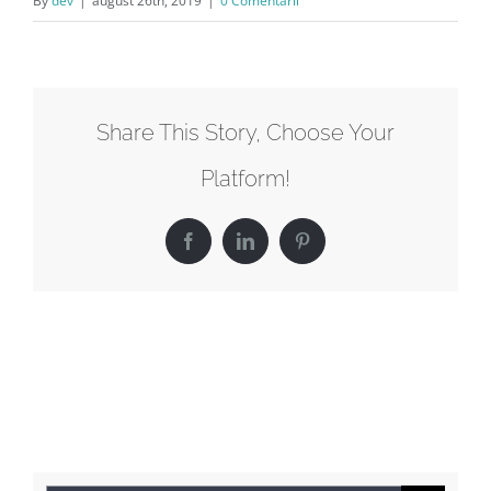
By
dev
|
august 26th, 2019
|
0 Comentarii
Share This Story, Choose Your
Platform!
Facebook
LinkedIn
Pinterest