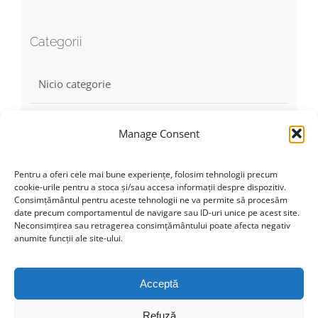
Categorii
Nicio categorie
Manage Consent
Find us on Facebook
Pentru a oferi cele mai bune experiențe, folosim tehnologii precum
cookie-urile pentru a stoca și/sau accesa informații despre dispozitiv.
Consimțământul pentru aceste tehnologii ne va permite să procesăm
date precum comportamentul de navigare sau ID-uri unice pe acest site.
Neconsimțirea sau retragerea consimțământului poate afecta negativ
anumite funcții ale site-ului.
Click to accept marketing cookies and
enable this content
Acceptă
Refuză