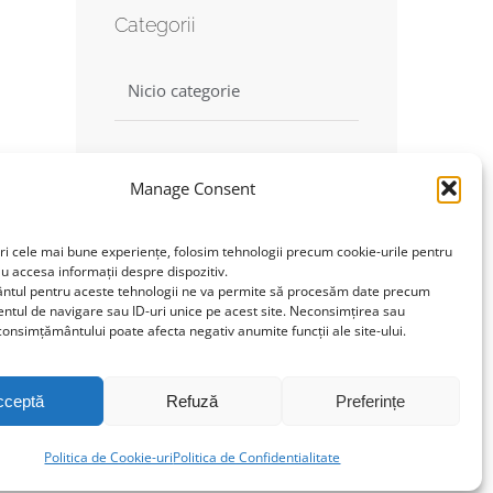
Categorii
Nicio categorie
Manage Consent
Find us on Facebook
ri cele mai bune experiențe, folosim tehnologii precum cookie-urile pentru
au accesa informații despre dispozitiv.
tul pentru aceste tehnologii ne va permite să procesăm date precum
Click to accept marketing
tul de navigare sau ID-uri unice pe acest site. Neconsimțirea sau
cookies and enable this
onsimțământului poate afecta negativ anumite funcții ale site-ului.
content
cceptă
Refuză
Preferințe
Politica de Cookie-uri
Politica de Confidentialitate