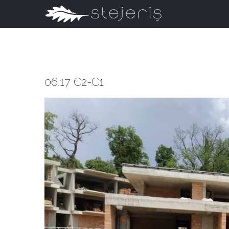
Skip
to
content
06.17 C2-C1