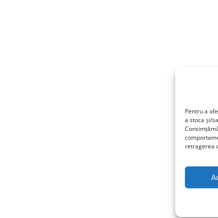
Pentru a ofe
a stoca și/s
Consimțămân
comportamen
retragerea c
A