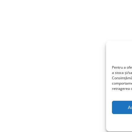
Pentru a ofe
a stoca și/s
Consimțămân
comportamen
retragerea c
A