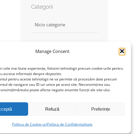
Categorii
Nicio categorie
Manage Consent
Find us on Facebook
ri cele mai bune experiențe, folosim tehnologii precum cookie-urile pentru
au accesa informații despre dispozitiv.
tul pentru aceste tehnologii ne va permite să procesăm date precum
Click to accept marketing
tul de navigare sau ID-uri unice pe acest site. Neconsimțirea sau
cookies and enable this
onsimțământului poate afecta negativ anumite funcții ale site-ului.
content
cceptă
Refuză
Preferințe
Politica de Cookie-uri
Politica de Confidentialitate