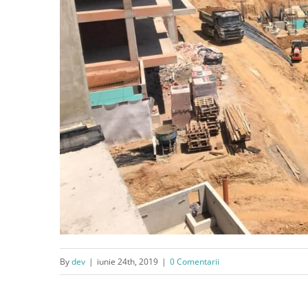
By
dev
|
iunie 24th, 2019
|
0 Comentarii