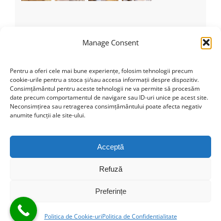
Recent Tweets
Manage Consent
Tweets by theme_fusion
Pentru a oferi cele mai bune experiențe, folosim tehnologii precum
cookie-urile pentru a stoca și/sau accesa informații despre dispozitiv.
Consimțământul pentru aceste tehnologii ne va permite să procesăm
date precum comportamentul de navigare sau ID-uri unice pe acest site.
Categorii
Neconsimțirea sau retragerea consimțământului poate afecta negativ
anumite funcții ale site-ului.
Nicio categorie
Acceptă
Refuză
Find us on Facebook
Preferințe
Politica de Cookie-uri
Politica de Confidentialitate