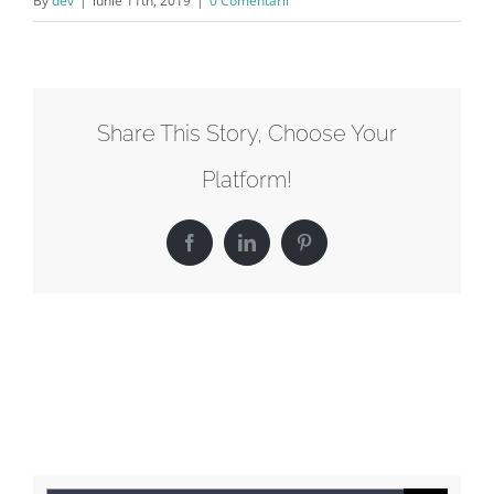
By
dev
|
iunie 11th, 2019
|
0 Comentarii
Share This Story, Choose Your
Platform!
Facebook
LinkedIn
Pinterest