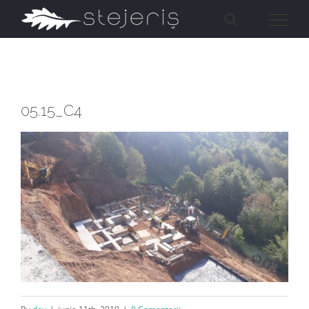
Skip
to
content
05.15_C4