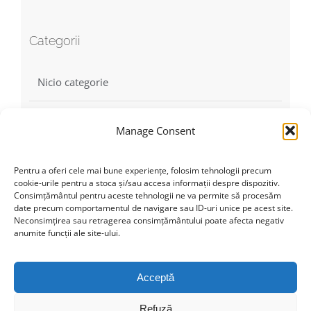
Categorii
Nicio categorie
Manage Consent
Find us on Facebook
Pentru a oferi cele mai bune experiențe, folosim tehnologii precum
cookie-urile pentru a stoca și/sau accesa informații despre dispozitiv.
Consimțământul pentru aceste tehnologii ne va permite să procesăm
date precum comportamentul de navigare sau ID-uri unice pe acest site.
Neconsimțirea sau retragerea consimțământului poate afecta negativ
anumite funcții ale site-ului.
Click to accept marketing cookies and
enable this content
Acceptă
Refuză