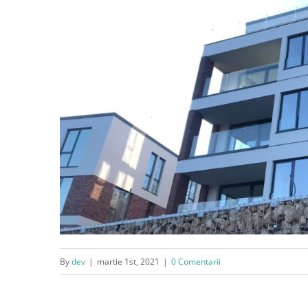
By
dev
|
martie 1st, 2021
|
0 Comentarii