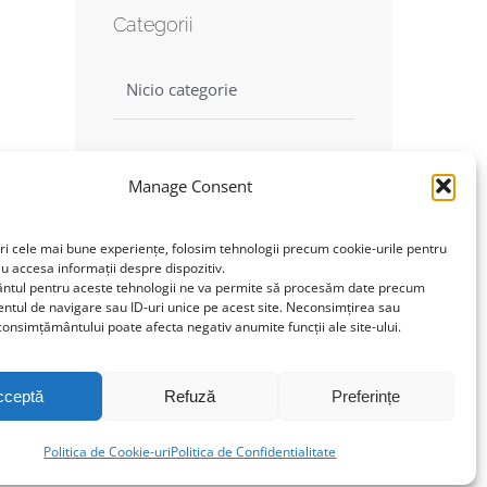
Categorii
Nicio categorie
Manage Consent
Find us on Facebook
ri cele mai bune experiențe, folosim tehnologii precum cookie-urile pentru
au accesa informații despre dispozitiv.
tul pentru aceste tehnologii ne va permite să procesăm date precum
Click to accept marketing
tul de navigare sau ID-uri unice pe acest site. Neconsimțirea sau
cookies and enable this
onsimțământului poate afecta negativ anumite funcții ale site-ului.
content
cceptă
Refuză
Preferințe
Politica de Cookie-uri
Politica de Confidentialitate