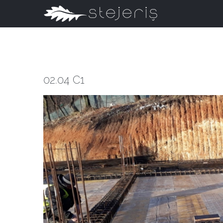
Skip
to
content
02.04 C1