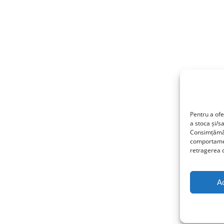
Pentru a ofe
a stoca și/s
Consimțămân
comportamen
retragerea c
A