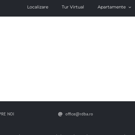
Localizare
Tur Virtual
Apartamente
PRE NOI
office@rdba.ro