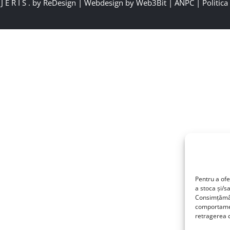
J E R I S . by
ReDesign
| Webdesign by
Web3Bit
|
ANPC
|
Politica
Pentru a ofe
a stoca și/s
Consimțămân
comportamen
retragerea c