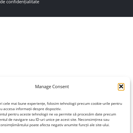
 de confidențialitate
Manage Consent
ri cele mai bune experiențe, folosim tehnologii precum cookie-urile pentru
au accesa informații despre dispozitiv.
tul pentru aceste tehnologii ne va permite să procesăm date precum
tul de navigare sau ID-uri unice pe acest site. Neconsimțirea sau
onsimțământului poate afecta negativ anumite funcții ale site-ului.