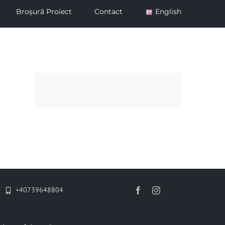
Broșură Proiect
Contact
English
+40739648804