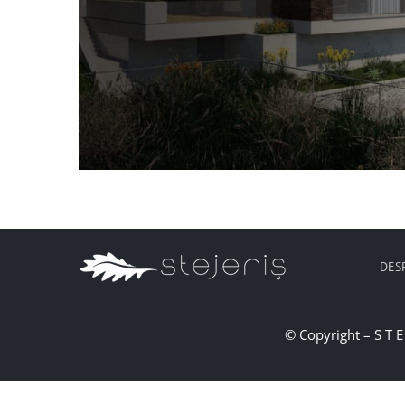
DES
© Copyright – S T E 