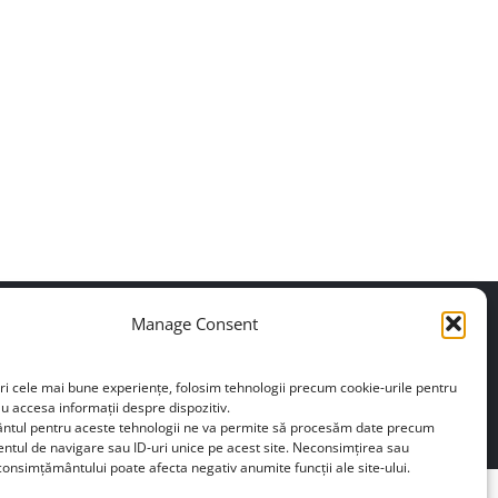
Manage Consent
+40739648804
ri cele mai bune experiențe, folosim tehnologii precum cookie-urile pentru
au accesa informații despre dispozitiv.
 de confidențialitate
tul pentru aceste tehnologii ne va permite să procesăm date precum
tul de navigare sau ID-uri unice pe acest site. Neconsimțirea sau
onsimțământului poate afecta negativ anumite funcții ale site-ului.