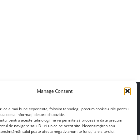
Manage Consent
+40739648804
ri cele mai bune experiențe, folosim tehnologii precum cookie-urile pentru
au accesa informații despre dispozitiv.
 de confidențialitate
tul pentru aceste tehnologii ne va permite să procesăm date precum
tul de navigare sau ID-uri unice pe acest site. Neconsimțirea sau
onsimțământului poate afecta negativ anumite funcții ale site-ului.