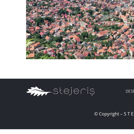
DES
© Copyright – S T E 