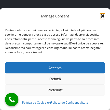
Manage Consent
DESPRE NOI
Pentru a oferi cele mai bune experiențe, folosim tehnologii precum
cookie-urile pentru a stoca și/sau accesa informații despre dispozitiv.
Consimțământul pentru aceste tehnologii ne va permite să procesăm
office@rdba.ro
date precum comportamentul de navigare sau ID-uri unice pe acest site.
Neconsimțirea sau retragerea consimțământului poate afecta negativ
anumite funcții ale site-ului.
Acceptă
© Copyright – S T E J E R I S . by
ReDesign
| Webdesign
by
Web3Bit
|
ANPC
|
Politica de confidențialitate
Refuză
Preferințe
Politica de Cookie-uri
Politica de Confidentialitate